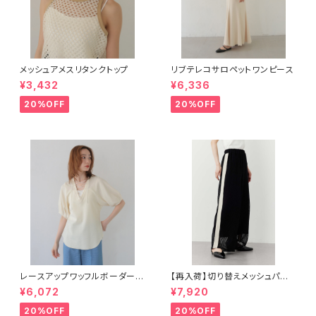
メッシュアメスリタンクトップ
リブテレコサロペットワンピース
¥3,432
¥6,336
20%OFF
20%OFF
レースアップワッフルボーダー半
【再入荷】切り替えメッシュパン
袖トップス
ツ
¥6,072
¥7,920
20%OFF
20%OFF