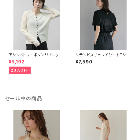
アシンメトリーボタンリブニット
サテンビスチェレイヤードTシャ
カーディガン
ツ
¥5,192
¥7,590
20%OFF
セール中の商品