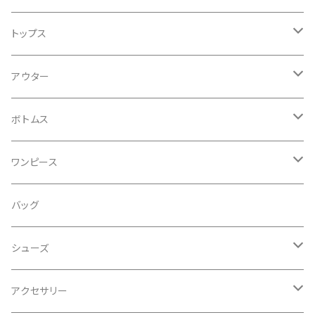
トップス
Ｔシャツ
アウター
キャミソール・タンクトップ
コート
ボトムス
シャツ
ジャケット
デニム
ワンピース
ブラウス
ジレ
パンツ
ワンピース
バッグ
カットソー
ブルゾン
スカート
オールインワン
シューズ
セーター
レギンス
ドレス
サンダル
アクセサリー