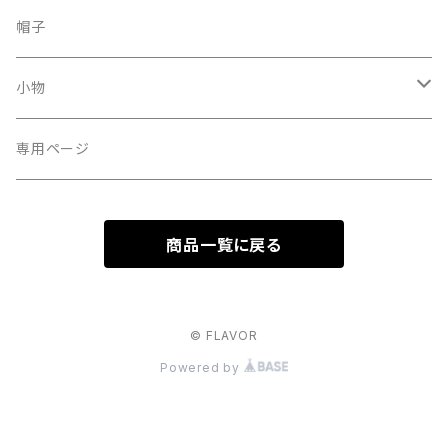
その他
パンプス
ピアス
帽子
スウェット、パーカー
スニーカー
ネックレス
小物
ブーツ
リング
サングラス
専用ページ
ブレスレット
眼鏡
商品一覧に戻る
ヘアアクセサリー
ストール
Silver925
マフラー
© FLAVOR
Powered by
イヤリング
ベルト