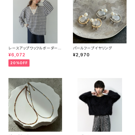
レースアップワッフルボーダート
パールフープイヤリング
ップス
¥6,072
¥2,970
20%OFF