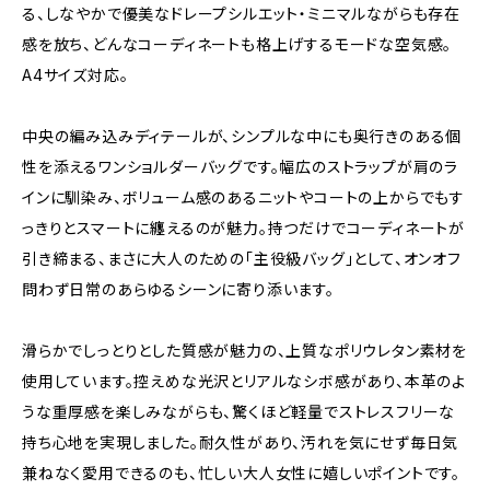
る、しなやかで優美なドレープシルエット・ミニマルながらも存在
感を放ち、どんなコーディネートも格上げするモードな空気感。
A4サイズ対応。
中央の編み込みディテールが、シンプルな中にも奥行きのある個
性を添えるワンショルダーバッグです。幅広のストラップが肩のラ
インに馴染み、ボリューム感のあるニットやコートの上からでもす
っきりとスマートに纏えるのが魅力。持つだけでコーディネートが
引き締まる、まさに大人のための「主役級バッグ」として、オンオフ
問わず日常のあらゆるシーンに寄り添います。
滑らかでしっとりとした質感が魅力の、上質なポリウレタン素材を
使用しています。控えめな光沢とリアルなシボ感があり、本革のよ
うな重厚感を楽しみながらも、驚くほど軽量でストレスフリーな
持ち心地を実現しました。耐久性があり、汚れを気にせず毎日気
兼ねなく愛用できるのも、忙しい大人女性に嬉しいポイントです。