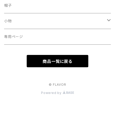
その他
パンプス
ピアス
帽子
スウェット、パーカー
スニーカー
ネックレス
小物
ブーツ
リング
サングラス
専用ページ
ブレスレット
眼鏡
商品一覧に戻る
ヘアアクセサリー
ストール
Silver925
マフラー
© FLAVOR
Powered by
イヤリング
ベルト
サージカルステンレス