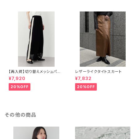
【再入荷】切り替えメッシュパン
レザーライクタイトスカート
ツ
¥7,920
¥7,832
20%OFF
20%OFF
その他の商品