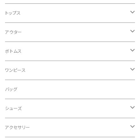
トップス
Ｔシャツ
アウター
キャミソール・タンクトップ
コート
ボトムス
シャツ
ジャケット
デニム
ワンピース
ブラウス
ジレ
パンツ
ワンピース
バッグ
カットソー
ブルゾン
スカート
オールインワン
シューズ
セーター
レギンス
ドレス
サンダル
アクセサリー