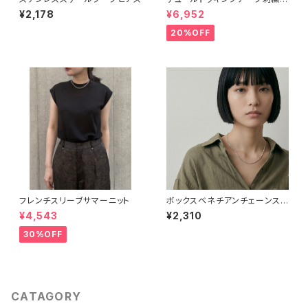
ンT
¥2,178
¥6,952
20%OFF
フレンチスリーブサマーニット
ボックスベネチアンチェーンステ
ンレスネックレス
¥4,543
¥2,310
30%OFF
CATAGORY