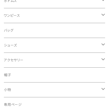
キャミソール・タンクトップ
コート
ボトムス
シャツ
ジャケット
デニム
ワンピース
ブラウス
ジレ
パンツ
ワンピース
バッグ
カットソー
ブルゾン
スカート
オールインワン
シューズ
セーター
レギンス
ドレス
サンダル
アクセサリー
その他
パンプス
ピアス
帽子
スウェット、パーカー
スニーカー
ネックレス
小物
ブーツ
リング
サングラス
専用ページ