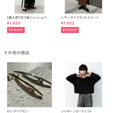
【再入荷】切り替えメッシュパン
レザーライクタイトスカート
ツ
¥7,920
¥7,832
20%OFF
20%OFF
その他の商品
ロングヘアピン
シャギーショートニット