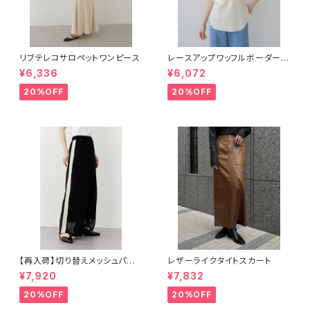
リブテレコサロペットワンピース
レースアップワッフルボーダー半
袖トップス
¥6,336
¥6,072
20%OFF
20%OFF
【再入荷】切り替えメッシュパン
レザーライクタイトスカート
ツ
¥7,920
¥7,832
20%OFF
20%OFF