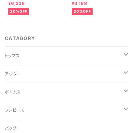
¥6,336
¥3,168
20%OFF
20%OFF
CATAGORY
トップス
Ｔシャツ
アウター
キャミソール・タンクトップ
コート
ボトムス
シャツ
ジャケット
デニム
ワンピース
ブラウス
ジレ
パンツ
ワンピース
バッグ