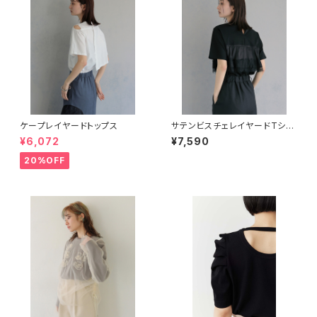
ケープレイヤードトップス
サテンビスチェレイヤードTシャ
ツ
¥6,072
¥7,590
20%OFF