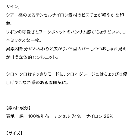
ザイン。
シアー感のあるテンセルナイロン素材のビスチェが軽やかな印
象｡
リボンの可愛さとワークポケットのハンサム感がちょうどいい､甘
辛ミックスな一枚｡
異素材部分がふんわりと広がり､体型カバーしつつおしゃれ見え
が叶う立体的なシルエット｡
シロ× クロはすっきりモードに､クロ× グレージュはちょっぴり優
しげでこなれ感のある雰囲気に｡
【素材・成分】
表地 綿 100％別布 テンセル 74％ ナイロン 26％
【サイズ】