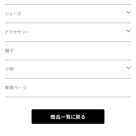
カットソー
ブルゾン
スカート
オールインワン
シューズ
セーター
レギンス
ドレス
サンダル
アクセサリー
その他
パンプス
ピアス
帽子
スウェット、パーカー
スニーカー
ネックレス
小物
ブーツ
リング
サングラス
専用ページ
ブレスレット
眼鏡
商品一覧に戻る
ヘアアクセサリー
ストール