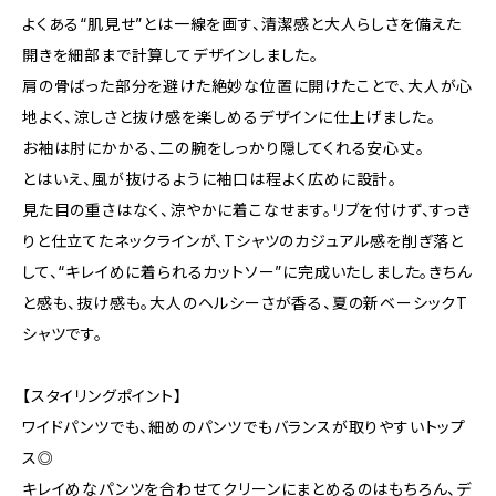
よくある“肌見せ”とは一線を画す、清潔感と大人らしさを備えた
開きを細部まで計算してデザインしました。
肩の骨ばった部分を避けた絶妙な位置に開けたことで、大人が心
地よく、涼しさと抜け感を楽しめるデザインに仕上げました。
お袖は肘にかかる、二の腕をしっかり隠してくれる安心丈。
とはいえ、風が抜けるように袖口は程よく広めに設計。
見た目の重さはなく、涼やかに着こなせます。リブを付けず、すっき
りと仕立てたネックラインが、Tシャツのカジュアル感を削ぎ落と
して、“キレイめに着られるカットソー”に完成いたしました。きちん
と感も、抜け感も。大人のヘルシーさが香る、夏の新ベーシックT
シャツです。
【スタイリングポイント】
ワイドパンツでも、細めのパンツでもバランスが取りやすいトップ
ス◎
キレイめなパンツを合わせてクリーンにまとめるのはもちろん、デ