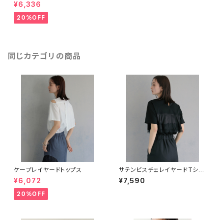
ブラック
¥6,336
20%OFF
同じカテゴリの商品
ケープレイヤードトップス
サテンビスチェレイヤードTシャ
ツ
¥6,072
¥7,590
20%OFF