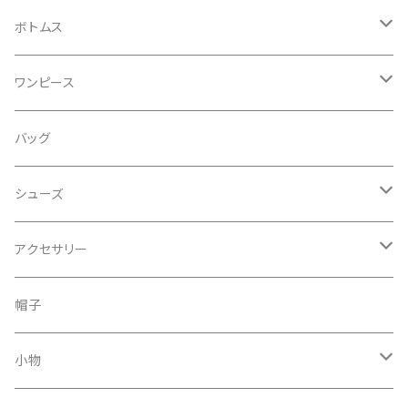
キャミソール・タンクトップ
コート
ボトムス
シャツ
ジャケット
デニム
ワンピース
ブラウス
ジレ
パンツ
ワンピース
バッグ
カットソー
ブルゾン
スカート
オールインワン
シューズ
セーター
レギンス
ドレス
サンダル
アクセサリー
その他
パンプス
ピアス
帽子
スウェット、パーカー
スニーカー
ネックレス
小物