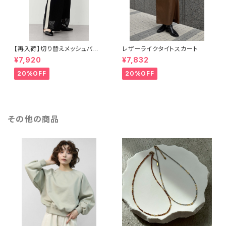
【再入荷】切り替えメッシュパン
レザーライクタイトスカート
ツ
¥7,920
¥7,832
20%OFF
20%OFF
その他の商品