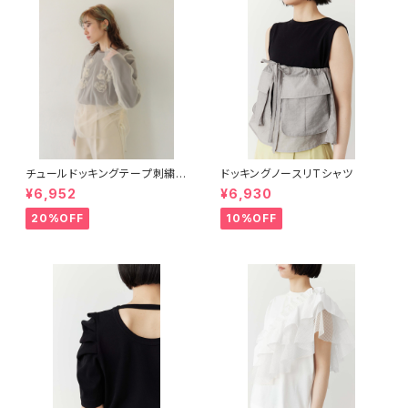
チュールドッキングテープ刺繍ロ
ドッキングノースリTシャツ
ンT
¥6,952
¥6,930
20%OFF
10%OFF